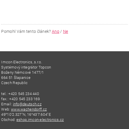
Pomohl Vám tento článek?
Ano
/
Ne
Imcon Electronics, s.r.o.
Systémový integrátor Topcon
Boženy Němcové 1477/1
664 51 Šlapanice
Czech Republic
tel.: +420 545 234 440
fax.: +420 545 233 169
Email:
info@deutsch.cz
Web:
www.wachendorff.cz
49°10’2.327″N, 16°43’7.604″E
Obchod:
eshop.imcon-electronics.cz