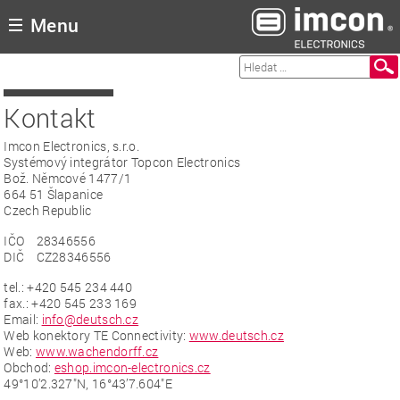
Menu
 displeje
ky
Kontakt
ra
Imcon Electronics, s.r.o.
kt
Systémový integrátor Topcon Electronics
p
Bož. Němcové 1477/1
664 51 Šlapanice
Czech Republic
IČO 28346556
DIČ CZ28346556
tel.: +420 545 234 440
fax.: +420 545 233 169
Email:
info@deutsch.cz
Web konektory TE Connectivity:
www.deutsch.cz
Web:
www.wachendorff.cz
Obchod:
eshop.imcon-electronics.cz
49°10’2.327″N, 16°43’7.604″E