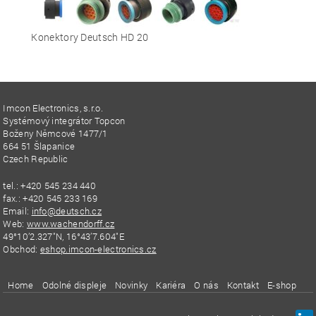
Konektory Deutsch HD 20
Imcon Electronics, s.r.o.
Systémový integrátor Topcon
Boženy Němcové 1477/1
664 51 Šlapanice
Czech Republic
tel.: +420 545 234 440
fax.: +420 545 233 169
Email:
info@deutsch.cz
Web:
www.wachendorff.cz
49°10’2.327″N, 16°43’7.604″E
Obchod:
eshop.imcon-electronics.cz
Home
Odolné displeje
Novinky
Kariéra
O nás
Kontakt
E-shop