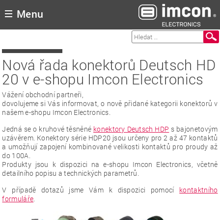
Menu
 displeje
ky
Nová řada konektorů Deutsch HD
ra
20 v e-shopu Imcon Electronics
kt
p
Vážení obchodní partneři,
dovolujeme si Vás informovat, o nově přidané kategorii konektorů v
našem e-shopu Imcon Electronics.
Jedná se o kruhové těsněné
konektory Deutsch HDP
s bajonetovým
uzávěrem. Konektory série HDP20 jsou určeny pro 2 až 47 kontaktů
a umožňují zapojení kombinované velikosti kontaktů pro proudy až
do 100A.
Produkty jsou k dispozici na e-shopu Imcon Electronics, včetně
detailního popisu a technických parametrů.
V případě dotazů jsme Vám k dispozici pomocí
kontaktního
formuláře
.