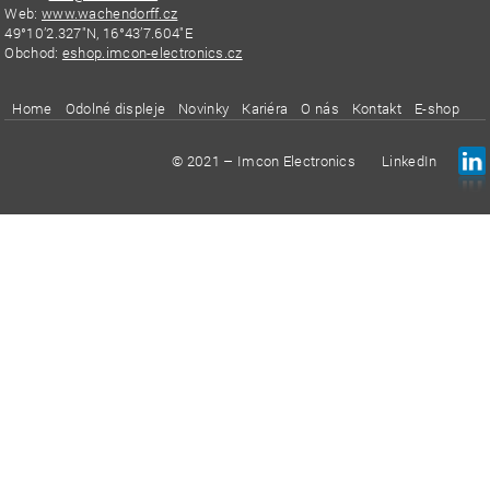
Web:
www.wachendorff.cz
49°10’2.327″N, 16°43’7.604″E
Obchod:
eshop.imcon-electronics.cz
Home
Odolné displeje
Novinky
Kariéra
O nás
Kontakt
E-shop
© 2021 – Imcon Electronics
LinkedIn