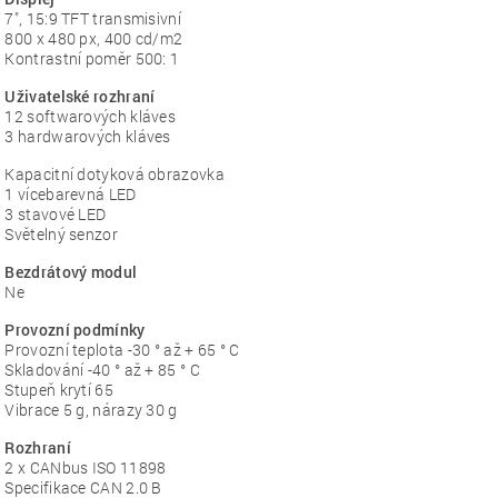
7″, 15:9 TFT transmisivní
800 x 480 px, 400 cd/m2
Kontrastní poměr 500: 1
Uživatelské rozhraní
12 softwarových kláves
3 hardwarových kláves
Kapacitní dotyková obrazovka
1 vícebarevná LED
3 stavové LED
Světelný senzor
Bezdrátový modul
Ne
Provozní podmínky
Provozní teplota -30 ° až + 65 ° C
Skladování -40 ° až + 85 ° C
Stupeň krytí 65
Vibrace 5 g, nárazy 30 g
Rozhraní
2 x CANbus ISO 11898
Specifikace CAN 2.0 B