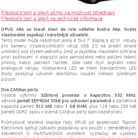
Přeskočit text a přejít přímo na možnost objednání
Přeskočit text a přejít na technické informace
OPUS A6s se hravě staví do role velkého bratra A6e. Svými
vlastnostmi uspokojí i náročnější uživatele.
Tento model může nabídnout jasný a živý 7″ displej a až tři vstupy
pro kameru. Vysokorychlostní vstup USB 2.0 na přední straně
umístěný pod krytem jednotky, čímž je zajištěna maximální ochrana
proti poškození. K dispozici jako samostatné nebo palubní řešení,
přístroj nabízí patnáct tlačítek, dále také čtyři digitální nebo
analogové vstupy. Vícebarevná LED se třemi standardními LED
diody poskytují uživateli okamžitou vizuální indikaci zjištěných
poruch.
Dva CANbus porty.
Vysoce výkonný
32bitový procesor s kapacitou 532 MHz
,
sériová
paměť EEPROM 32kB pro uchování parametrů
a paměťová
kapacita paměti
512 MB
nebo
1 GB RAM
, plus 128 nebo 256 MB
paměti DDR2, spolu s dvěma CANbus porty splní každé přání.
Průmyslové těsněné displeje řady OPUS od společnosti Topcon
Electronics splňují základní požadavky pro použití v zemědělských,
stavebních či multifunkčních vozidlech. Vyznačují se vysokou