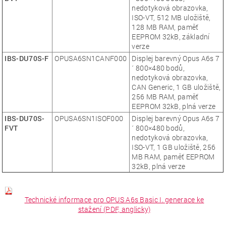
nedotyková obrazovka,
ISO-VT, 512 MB uložiště,
128 MB RAM, paměť
EEPROM 32kB, základní
verze
IBS-DU70S-F
OPUSA6SN1CANF000
Displej barevný Opus A6s 7
´ 800×480 bodů,
nedotyková obrazovka,
CAN Generic, 1 GB uložiště,
256 MB RAM, paměť
EEPROM 32kB, plná verze
IBS-DU70S-
OPUSA6SN1ISOF000
Displej barevný Opus A6s 7
FVT
´ 800×480 bodů,
nedotyková obrazovka,
ISO-VT, 1 GB uložiště, 256
MB RAM, paměť EEPROM
32kB, plná verze
Technické informace pro OPUS A6s Basic I. generace ke
stažení (PDF, anglicky)