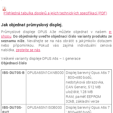
Přehledná tabulka displejů a jejich technických specifikací (PDF)
Jak objednat průmyslový displej.
Průmyslové displeje OPUS A3e můžete objednat v našem
e-
shopu
.
Do objednávky uveďte objednací číslo varianty produktu ze
seznamu níže.
Neváhejte se na nás obrátit s jakýmkoliv dotazem
nebo připomínkou. Pokud vás zajímá individuální cenová
nabídka,
zeptejte se nás
.
Veškeré varianty displeje OPUS A6s – I. generace
Objednací číslo
IBS-DU70S-B
OPUSA6SN1CANB000
Displej barevný Opus A6s 7
´ 800×480 bodů,
nedotyková obrazovka,
CAN Generic, 512 MB
uložiště, 128 MB
RAM, paměť EEPROM
32kB, základní verze
IBS-DU70S-
OPUSA6SN1ISOB000
Displej barevný Opus A6s 7
BVT
´ 800×480 bodů,