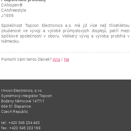
CANopen®
CANfreestyle
J1939
Společnost Topcon Electronics a.s. má již více než třicetiletou
zkušenost ve vývoji a výrobě průmyslových displejů, patří mezi
špičkové společnosti v oboru. Veškerý vývoj a výroba probíhá v
Německu.
Pomohl Vám tento článek?
Ano
/
Ne
Imcon Electronics, s.r.o.
Systémový integrátor Topcon
Boženy Němcové 1477/1
664 51 Šlapanice
Czech Republic
tel.: +420 545 234 440
fax.: +420 545 233 169