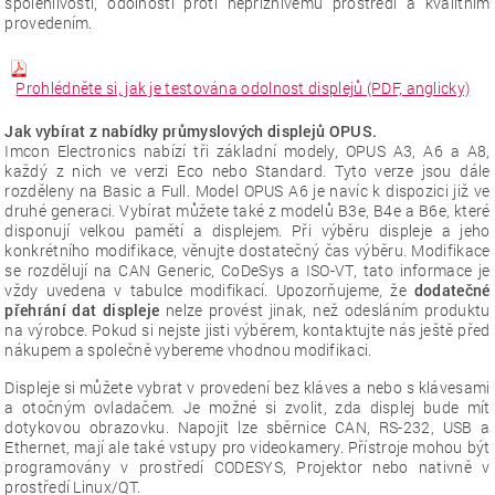
spolehlivostí, odolností proti nepříznivému prostředí a kvalitním
provedením.
Prohlédněte si, jak je testována odolnost displejů (PDF, anglicky)
Jak vybírat z nabídky průmyslových displejů OPUS.
Imcon Electronics nabízí tři základní modely, OPUS A3, A6 a A8,
každý z nich ve verzi Eco nebo Standard. Tyto verze jsou dále
rozděleny na Basic a Full. Model OPUS A6 je navíc k dispozici již ve
druhé generaci.
Vybírat můžete také z modelů B3e, B4e a B6e, které
disponují velkou pamětí a displejem.
Při výběru displeje a jeho
konkrétního modifikace, věnujte dostatečný čas výběru. Modifikace
se rozdělují na CAN Generic, CoDeSys a ISO-VT, tato informace je
vždy uvedena v tabulce modifikací. Upozorňujeme, že
dodatečné
přehrání dat displeje
nelze provést jinak, než odesláním produktu
na výrobce. Pokud si nejste jisti výběrem, kontaktujte nás ještě před
nákupem a společně vybereme vhodnou modifikaci.
Displeje si můžete vybrat v provedení bez kláves a nebo s klávesami
a otočným ovladačem. Je možné si zvolit, zda displej bude mít
dotykovou obrazovku. Napojit lze sběrnice CAN, RS-232, USB a
Ethernet, mají ale také vstupy pro videokamery.
Přístroje mohou být
programovány v prostředí CODESYS, Projektor nebo nativně v
prostředí Linux/QT.