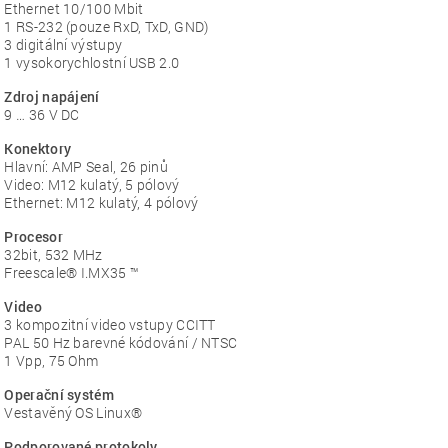
Ethernet 10/100 Mbit
1 RS-232 (pouze RxD, TxD, GND)
3 digitální výstupy
1 vysokorychlostní USB 2.0
Zdroj napájení
9 … 36 V DC
Konektory
Hlavní: AMP Seal, 26 pinů
Video: M12 kulatý, 5 pólový
Ethernet: M12 kulatý, 4 pólový
Procesor
32bit, 532 MHz
Freescale® I.MX35 ™
Video
3 kompozitní video vstupy CCITT
PAL 50 Hz barevné kódování / NTSC
1 Vpp, 75 Ohm
Operační systém
Vestavěný OS Linux®
Podporované protokoly